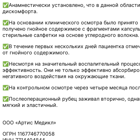
✅Анамнестически установлено, что в данной области
дискомфорта.
✅На основании клинического осмотра было принято 
получено гнойное содержимое с фрагментами капсулы
стерильные салфетки на основе углеродного волокна.
✅В течение первых нескольких дней пациентка отмеч
от гнойного содержимого.
✅Несмотря на значительный воспалительный процесс
эффективность. Они не только эффективно абсорбиров
негативного воздействия на окружающие ткани.
✅На контрольном осмотре через четыре месяца посл
✅Послеоперационный рубец заживал вторично, однако
мягкий и эластичный.
ООО «Артис Медикл»
ОГРН 1167746770058
ИНН 7714404844