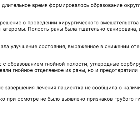
 длительное время формировалось образование округл
решение о проведении хирургического вмешательства 
 атеромы. Полость раны была тщательно санирована, 
ала улучшение состояния, выраженное в снижении оте
 с образованием гнойной полости, углеродные сорб
али гнойное отделяемое из раны, но и предотвратили 
е завершения лечения пациентка не сообщила о налич
 при осмотре не было выявлено признаков грубого ги