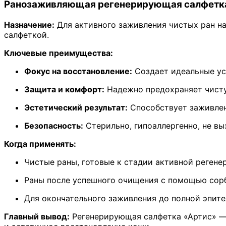
Ранозаживляющая регенерирующая салфетк
углеродная
регенерирующая
Назначение:
Для активного заживления чистых ран н
ранозаживляющая
салфеткой.
стерильная
"Артис"
Ключевые преимущества:
для
перевязки
Фокус на восстановление:
Создает идеальные усл
и
быстрого
Защита и комфорт:
Надежно предохраняет чисту
заживления
ран,
Эстетический результат:
Способствует заживлен
ожогов,
Безопасность:
Стерильно, гипоаллергенно, не в
пролежней,
трофических
Когда применять:
язв
Чистые раны, готовые к стадии активной регене
Раны после успешного очищения с помощью сор
Для окончательного заживления до полной эпите
Главный вывод:
Регенерирующая салфетка «Артис» — 