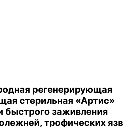
родная регенерирующая
щая стерильная «Артис»
 и быстрого заживления
ролежней, трофических язв