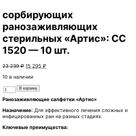
сорбирующих
ранозаживляющих
стерильных «Артис»: СС
1520 — 10 шт.
Первоначальная
Текущая
23 239
₽
15 295
₽
цена
цена:
10 в наличии
составляла
15
23
295 ₽.
Количество
В корзину
239 ₽.
товара
Ранозаживляющие салфетки «Артис»
#12
Набор
Назначение:
Для эффективного лечения сложных и
салфеток
инфицированных ран на разных стадиях.
углеродных
сорбирующих
Ключевые преимущества:
ранозаживляющих