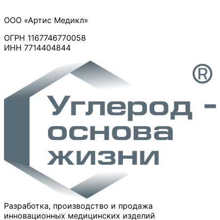
товара
товара
#9
#8
ООО «Артис Медикл»
Набор
Набор
салфеток
салфеток
ОГРН 1167746770058
углеродных
углеродных
ИНН 7714404844
регенерирующих
сорбирующих
ранозаживляющих
ранозаживляющих
стерильных
стерильных
«Артис»:
«Артис»:
СР
СС
1010
55
-
-
10
10
шт.
шт.
Разработка, производство и продажа
инновационных медицинских изделий