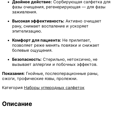
стерильных
Двойное действие:
Сорбирующая салфетка для
«Артис»:
фазы очищения, регенерирующая — для фазы
СС
заживления.
1520
Высокая эффективность:
Активно очищает
-
рану, снимает воспаление и ускоряет
10
эпителизацию.
шт.
Комфорт для пациента:
Не прилипает,
позволяет реже менять повязки и снижает
болевые ощущения.
Безопасность:
Стерильно, нетоксично, не
вызывает аллергии и побочных эффектов.
Показания:
Гнойные, послеоперационные раны,
ожоги, трофические язвы, пролежни.
Категория
Наборы углеродных салфеток
Описание