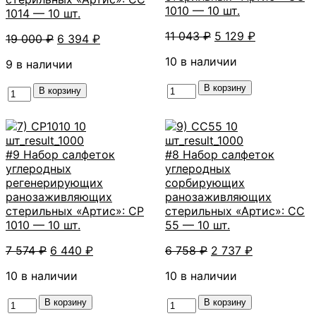
1010 — 10 шт.
1014 — 10 шт.
Первоначальная
Текущая
11 043
₽
5 129
₽
Первоначальная
Текущая
19 000
₽
6 394
₽
цена
цена:
цена
цена:
10 в наличии
составляла
5
9 в наличии
составляла
6
11
129 ₽.
19
394 ₽.
Количество
В корзину
043 ₽.
Количество
В корзину
000 ₽.
товара
товара
#10
#11
Набор
Набор
салфеток
салфеток
#9 Набор салфеток
#8 Набор салфеток
углеродных
углеродных
углеродных
углеродных
сорбирующих
сорбирующих
регенерирующих
сорбирующих
ранозаживляющих
ранозаживляющих
ранозаживляющих
ранозаживляющих
стерильных
стерильных
стерильных «Артис»: СР
стерильных «Артис»: СС
«Артис»:
«Артис»:
1010 — 10 шт.
55 — 10 шт.
СС
СС
1010
1014
Первоначальная
Текущая
Первоначальная
Текущая
7 574
₽
6 440
₽
6 758
₽
2 737
₽
-
-
цена
цена:
цена
цена:
10
10 в наличии
10
10 в наличии
составляла
6
составляла
2
шт.
шт.
7
440 ₽.
6
737 ₽.
Количество
В корзину
Количество
В корзину
574 ₽.
758 ₽.