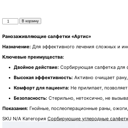
Количество
В корзину
товара
Салфетка
Ранозаживляющие салфетки «Артис»
углеродная
сорбирующая
Назначение:
Для эффективного лечения сложных и ин
многослойная
ранозаживляющая
Ключевые преимущества:
стерильная
"Артис"
Двойное действие:
Сорбирующая салфетка для ф
для
Высокая эффективность:
Активно очищает рану,
перевязки,
очищения
Комфорт для пациента:
Не прилипает, позволяет
и
быстрого
Безопасность:
Стерильно, нетоксично, не вызыва
заживления
ран,
Показания:
Гнойные, послеоперационные раны, ожоги,
ожогов,
пролежней,
SKU
N/A
Категория
Сорбирующие углеродные салфет
трофических