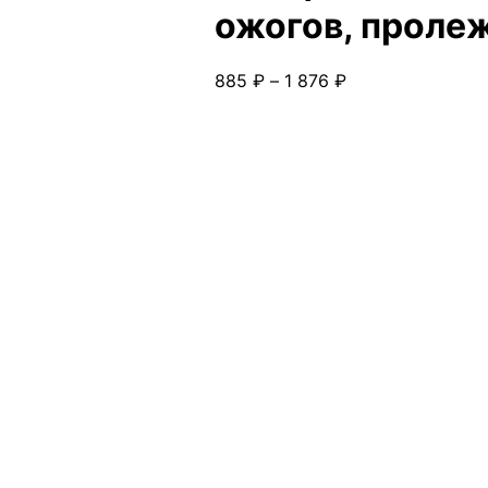
ожогов, проле
Диапазон
885
₽
–
1 876
₽
цен:
885 ₽
–
1
876 ₽