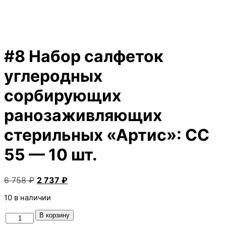
#8 Набор салфеток
углеродных
сорбирующих
ранозаживляющих
стерильных «Артис»: СС
55 — 10 шт.
Первоначальная
Текущая
6 758
₽
2 737
₽
цена
цена:
10 в наличии
составляла
2
6
737 ₽.
В корзину
Количество
758 ₽.