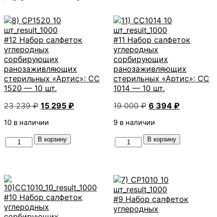
#12 Набор салфеток
#11 Набор салфеток
углеродных
углеродных
сорбирующих
сорбирующих
ранозаживляющих
ранозаживляющих
стерильных «Артис»: СС
стерильных «Артис»: СС
1520 — 10 шт.
1014 — 10 шт.
Первоначальная
Текущая
Первоначальная
Текущая
23 239
₽
15 295
₽
19 000
₽
6 394
₽
цена
цена:
цена
цена:
10 в наличии
9 в наличии
составляла
15
составляла
6
23
295 ₽.
19
394 ₽.
В корзину
В корзину
Количество
Количество
239 ₽.
000 ₽.
товара
товара
#12
#11
Набор
Набор
салфеток
салфеток
углеродных
углеродных
#10 Набор салфеток
сорбирующих
#9 Набор салфеток
сорбирующих
углеродных
ранозаживляющих
углеродных
ранозаживляющих
сорбирующих