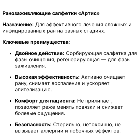
товара
#8
Ранозаживляющие салфетки «Артис»
Набор
салфеток
Назначение:
Для эффективного лечения сложных и
углеродных
инфицированных ран на разных стадиях.
сорбирующих
ранозаживляющих
Ключевые преимущества:
стерильных
«Артис»:
Двойное действие:
Сорбирующая салфетка для
СС
фазы очищения, регенерирующая — для фазы
55
заживления.
-
10
Высокая эффективность:
Активно очищает
шт.
рану, снимает воспаление и ускоряет
эпителизацию.
Комфорт для пациента:
Не прилипает,
позволяет реже менять повязки и снижает
болевые ощущения.
Безопасность:
Стерильно, нетоксично, не
вызывает аллергии и побочных эффектов.