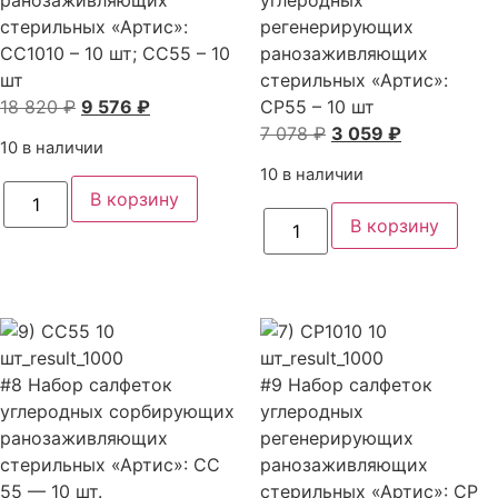
CC1010
10
стерильных «Артис»:
регенерирующих
–
шт;
CC1010 – 10 шт; CC55 – 10
5
ранозаживляющих
CP55
шт;
–
шт
стерильных «Артис»:
CP1010
10
Первоначальная
Текущая
18 820
–
₽
9 576
₽
CP55 – 10 шт
шт
5
цена
цена:
Первоначальная
Текущая
7 078
₽
3 059
₽
шт;
10 в наличии
составляла
9
цена
цена:
10 в наличии
18
576 ₽.
составляла
3
Количество
В корзину
товара
820 ₽.
7
059 ₽.
Количество
#5
В корзину
товара
078 ₽.
Набор
#7
салфеток
Набор
углеродных
салфеток
сорбирующих
углеродных
ранозаживляющих
регенерирующих
стерильных
ранозаживляющих
«Артис»:
стерильных
CC1010
«Артис»:
#8 Набор салфеток
–
#9 Набор салфеток
CP55
10
углеродных сорбирующих
углеродных
–
шт;
10
ранозаживляющих
CC55
регенерирующих
шт
–
стерильных «Артис»: СС
ранозаживляющих
10
55 — 10 шт.
шт
стерильных «Артис»: СР