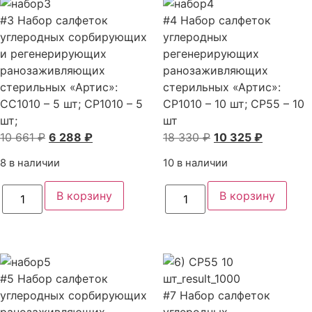
и
стерильных
#3 Набор салфеток
регенирирующих
#4 Набор салфеток
"Артис":
ранозаживляющих
CC55
углеродных сорбирующих
углеродных
стерильных
–
и регенерирующих
«Артис»
регенерирующих
5
CC55
шт;
ранозаживляющих
ранозаживляющих
–
CP55
стерильных «Артис»:
2
стерильных «Артис»:
–
шт;
5
CC1010 – 5 шт; CP1010 – 5
CP1010 – 10 шт; CP55 – 10
CC1010
шт;
шт;
–
шт
3
Первоначальная
Текущая
Первоначальная
Текущая
10 661
₽
6 288
₽
18 330
₽
10 325
₽
шт.;
цена
цена:
цена
цена:
CP55
8 в наличии
10 в наличии
–
составляла
6
составляла
10
2
10
288 ₽.
18
325 ₽.
шт.;
Количество
Количество
В корзину
В корзину
CP1010
товара
товара
661 ₽.
330 ₽.
–
#3
#4
3
Набор
Набор
шт.
салфеток
салфеток
углеродных
углеродных
сорбирующих
регенерирующих
и
ранозаживляющих
#5 Набор салфеток
регенерирующих
стерильных
ранозаживляющих
«Артис»:
углеродных сорбирующих
#7 Набор салфеток
стерильных
CP1010
ранозаживляющих
"Артис":
углеродных
–