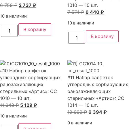
Первоначальная
Текущая
6 758
₽
2 737
₽
1010 — 10 шт.
цена
цена:
Первоначальная
Текущая
7 574
₽
6 440
₽
10 в наличии
составляла
2
цена
цена:
10 в наличии
6
737 ₽.
составляла
6
Количество
В корзину
товара
758 ₽.
7
440 ₽.
Количество
#8
В корзину
товара
574 ₽.
Набор
#9
салфеток
Набор
углеродных
салфеток
сорбирующих
углеродных
ранозаживляющих
регенерирующих
стерильных
ранозаживляющих
«Артис»:
#10 Набор салфеток
стерильных
СС
«Артис»:
углеродных сорбирующих
55
#11 Набор салфеток
СР
-
ранозаживляющих
углеродных сорбирующих
1010
10
-
стерильных «Артис»: СС
шт.
ранозаживляющих
10
1010 — 10 шт.
стерильных «Артис»: СС
шт.
Первоначальная
Текущая
11 043
₽
5 129
₽
1014 — 10 шт.
цена
цена:
Первоначальная
Текущая
19 000
₽
6 394
₽
10 в наличии
составляла
5
цена
цена:
9 в наличии
11
129 ₽.
составляла
6
Количество