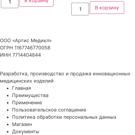
В корзину
товара
043 ₽.
19
394 ₽.
Количество
#10
В корзину
товара
000 ₽.
Набор
#11
салфеток
Набор
углеродных
салфеток
сорбирующих
углеродных
ранозаживляющих
сорбирующих
стерильных
ранозаживляющих
ООО «Артис Медикл»
«Артис»:
стерильных
СС
ОГРН 1167746770058
«Артис»:
1010
СС
ИНН 7714404844
-
1014
10
-
шт.
10
шт.
Разработка, производство и продажа инновационных
медицинских изделий
Главная
Преимущества
Применение
Пользовательское соглашение
Политика обработки персональных данных
Магазин
Документы