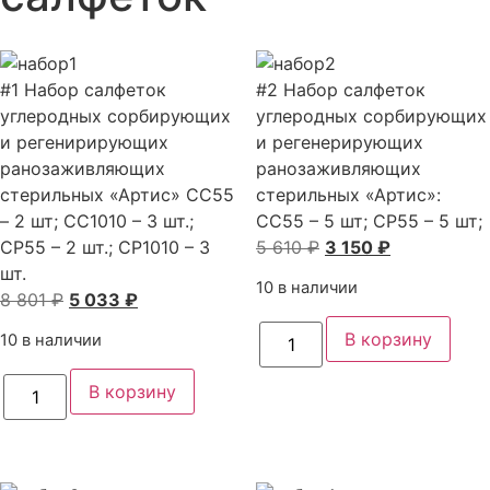
#1 Набор салфеток
#2 Набор салфеток
углеродных сорбирующих
углеродных сорбирующих
и регенирирующих
и регенерирующих
ранозаживляющих
ранозаживляющих
стерильных «Артис» CC55
стерильных «Артис»:
– 2 шт; CC1010 – 3 шт.;
CC55 – 5 шт; CP55 – 5 шт;
Первоначальная
Текущая
CP55 – 2 шт.; CP1010 – 3
5 610
₽
3 150
₽
цена
цена:
шт.
10 в наличии
Первоначальная
Текущая
составляла
3
8 801
₽
5 033
₽
цена
цена:
5
150 ₽.
Количество
В корзину
10 в наличии
товара
составляла
5
610 ₽.
#2
8
033 ₽.
Количество
Набор
В корзину
товара
салфеток
801 ₽.
#1
углеродных
Набор
сорбирующих
салфеток
и
углеродных
регенерирующих
сорбирующих
ранозаживляющих