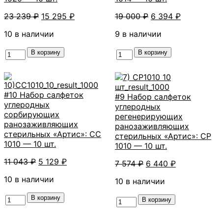
Первоначальная
Текущая
Первоначальная
Текущая
23 239
₽
15 295
₽
19 000
₽
6 394
₽
цена
цена:
цена
цена:
10 в наличии
9 в наличии
составляла
15
составляла
6
23
295 ₽.
19
394 ₽.
Количество
В корзину
Количество
В корзину
239 ₽.
000 ₽.
товара
товара
#12
#11
Набор
Набор
салфеток
салфеток
#10 Набор салфеток
#9 Набор салфеток
углеродных
углеродных
углеродных
углеродных
сорбирующих
сорбирующих
сорбирующих
регенерирующих
ранозаживляющих
ранозаживляющих
ранозаживляющих
ранозаживляющих
стерильных
стерильных
стерильных «Артис»: СС
стерильных «Артис»: СР
«Артис»:
«Артис»:
1010 — 10 шт.
1010 — 10 шт.
СС
СС
Первоначальная
Текущая
11 043
1520
₽
5 129
₽
1014
Первоначальная
Текущая
7 574
₽
6 440
₽
цена
цена:
-
-
цена
цена:
10 в наличии
составляла
5
10
10 в наличии
10
составляла
6
11
129 ₽.
шт.
шт.
7
440 ₽.
Количество
В корзину
043 ₽.
Количество
В корзину
574 ₽.
товара
товара
#10