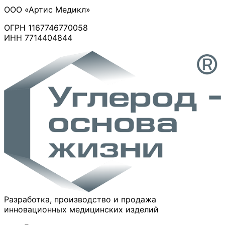
#9
Набор
ООО «Артис Медикл»
Набор
салфеток
салфеток
ОГРН 1167746770058
углеродных
углеродных
ИНН 7714404844
сорбирующих
регенерирующих
ранозаживляющих
ранозаживляющих
стерильных
стерильных
«Артис»:
«Артис»:
СС
СР
1010
1010
-
-
10
10
шт.
шт.
Разработка, производство и продажа
инновационных медицинских изделий