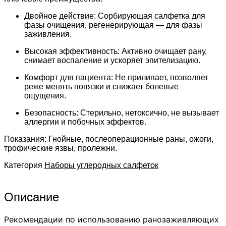
регенерирующих
ранозаживляющих
Двойное действие:
Сорбирующая салфетка для
стерильных
фазы очищения, регенерирующая — для фазы
"Артис":
заживления.
CC55
–
Высокая эффективность:
Активно очищает рану,
снимает воспаление и ускоряет эпителизацию.
5
шт;
Комфорт для пациента:
Не прилипает, позволяет
CP55
реже менять повязки и снижает болевые
–
ощущения.
5
шт;
Безопасность:
Стерильно, нетоксично, не вызывает
аллергии и побочных эффектов.
Показания:
Гнойные, послеоперационные раны, ожоги,
трофические язвы, пролежни.
Категория
Наборы углеродных салфеток
Описание
Рекомендации по использованию ранозаживляющих