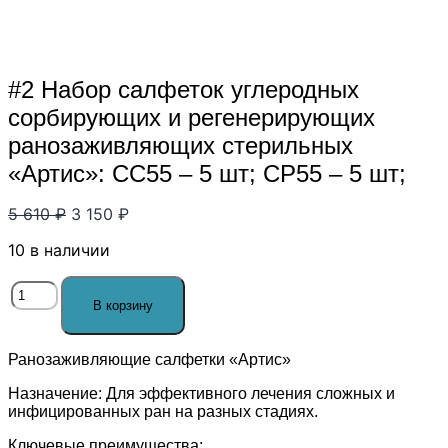
#2 Набор салфеток углеродных
сорбирующих и регенерирующих
ранозаживляющих стерильных
«Артис»: CC55 – 5 шт; CP55 – 5 шт;
Первоначальная
Текущая
5 610
₽
3 150
₽
цена
цена:
10 в наличии
составляла
3
5
150 ₽.
Количество
610 ₽.
В корзину
товара
#2
Набор
Ранозаживляющие салфетки «Артис»
салфеток
углеродных
Назначение:
Для эффективного лечения сложных и
сорбирующих
инфицированных ран на разных стадиях.
и
Ключевые преимущества: