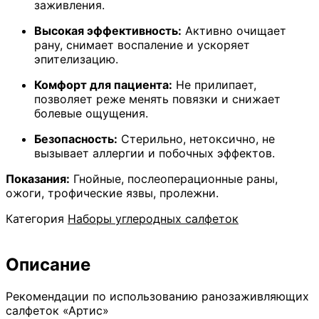
стерильных
заживления.
"Артис":
Высокая эффективность:
Активно очищает
CC1010
рану, снимает воспаление и ускоряет
–
эпителизацию.
5
шт;
Комфорт для пациента:
Не прилипает,
CP1010
позволяет реже менять повязки и снижает
–
болевые ощущения.
5
шт;
Безопасность:
Стерильно, нетоксично, не
вызывает аллергии и побочных эффектов.
Показания:
Гнойные, послеоперационные раны,
ожоги, трофические язвы, пролежни.
Категория
Наборы углеродных салфеток
Описание
Рекомендации по использованию ранозаживляющих
салфеток «Артис»