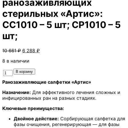
ранозаживляющих
стерильных «Артис»:
CC1010 – 5 шт; CP1010 – 5
шт;
Первоначальная
Текущая
10 661
₽
6 288
₽
цена
цена:
8 в наличии
составляла
6
10
288 ₽.
Количество
В корзину
661 ₽.
товара
Ранозаживляющие салфетки «Артис»
#3
Набор
Назначение:
Для эффективного лечения сложных и
салфеток
инфицированных ран на разных стадиях.
углеродных
сорбирующих
Ключевые преимущества:
и
регенерирующих
Двойное действие:
Сорбирующая салфетка для
ранозаживляющих
фазы очищения, регенерирующая — для фазы