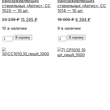
ранозаживляющих
ранозаживляющих
стерильных «Артис»: СС
стерильных «Артис»: СС
1520 — 10 шт.
1014 — 10 шт.
Первоначальная
Текущая
Первоначальная
Текущая
23 239
₽
15 295
₽
19 000
₽
6 394
₽
цена
цена:
цена
цена:
10 в наличии
9 в наличии
составляла
15
составляла
6
23
295 ₽.
19
394 ₽.
Количество
В корзину
Количество
В корзину
239 ₽.
000 ₽.
товара
товара
#12
#11
Набор
Набор
салфеток
салфеток
углеродных
углеродных
сорбирующих
сорбирующих
ранозаживляющих
ранозаживляющих
стерильных
стерильных
«Артис»:
«Артис»:
СС
СС
1520
1014
-
-
10
10
шт.
шт.