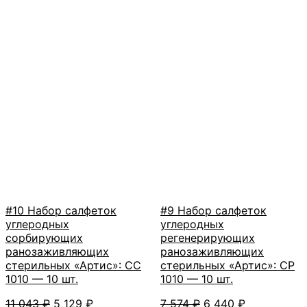
#10 Набор салфеток
#9 Набор салфеток
углеродных
углеродных
сорбирующих
регенерирующих
ранозаживляющих
ранозаживляющих
стерильных «Артис»: СС
стерильных «Артис»: СР
1010 — 10 шт.
1010 — 10 шт.
Первоначальная
Текущая
Первоначальная
Текущая
11 043
₽
5 129
₽
7 574
₽
6 440
₽