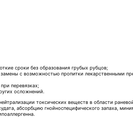
ткие сроки без образования грубых рубцов;
з замены с возможностью пропитки лекарственными пр
 при перевязках;
ругих осложнений.
нейтрализации токсических веществ в области ранево
судата, абсорбцию гнойноспецифического запаха, мин
ипоаллергенна.