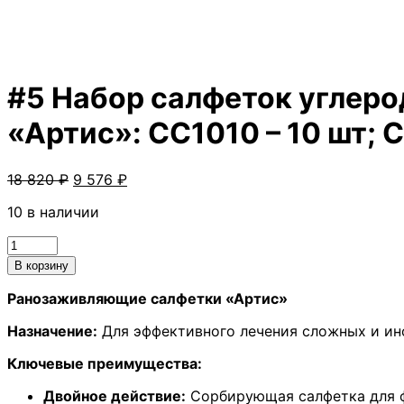
#5 Набор салфеток углер
«Артис»: CC1010 – 10 шт; C
Первоначальная
Текущая
18 820
₽
9 576
₽
цена
цена:
10 в наличии
составляла
9
18
576 ₽.
Количество
820 ₽.
товара
В корзину
#5
Набор
Ранозаживляющие салфетки «Артис»
салфеток
Назначение:
Для эффективного лечения сложных и ин
углеродных
сорбирующих
Ключевые преимущества:
ранозаживляющих
стерильных
Двойное действие:
Сорбирующая салфетка для ф