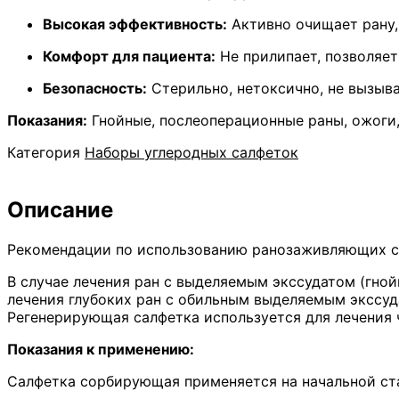
«Артис»:
CC1010
Высокая эффективность:
Активно очищает рану,
–
10
Комфорт для пациента:
Не прилипает, позволяет
шт;
Безопасность:
Стерильно, нетоксично, не вызыва
CC55
–
Показания:
Гнойные, послеоперационные раны, ожоги,
10
шт
Категория
Наборы углеродных салфеток
Описание
Рекомендации по использованию ранозаживляющих с
В случае лечения ран с выделяемым экссудатом (гно
лечения глубоких ран с обильным выделяемым экссу
Регенерирующая салфетка используется для лечения 
Показания к применению:
Салфетка сорбирующая применяется на начальной ста