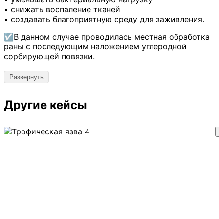
• снижать воспаление тканей
• создавать благоприятную среду для заживления.
☑️В данном случае проводилась местная обработка
раны с последующим наложением углеродной
сорбирующей повязки.
🖤На фото «после» мы уже видим зажившую культю
Развернуть
— воспалительный процесс купирован, ткани
восстановились, рана закрылась.
Другие кейсы
☑️Своевременная обработка и правильно
подобранные перевязочные материалы играют
ключевую роль в заживлении и предотвращении
осложнений.