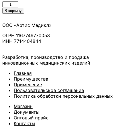
Количество
товара
В корзину
Салфетка
углеродная
ООО «Артис Медикл»
сорбирующая
многослойная
ОГРН 1167746770058
ранозаживляющая
ИНН 7714404844
стерильная
"Артис"
для
Разработка, производство и продажа
перевязки,
инновационных медицинских изделий
очищения
и
Главная
быстрого
Преимущества
заживления
Применение
ран,
Пользовательское соглашение
ожогов,
Политика обработки персональных данных
пролежней,
Магазин
трофических
Документы
язв
Оптовый прайс
Контакты