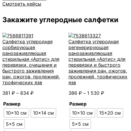
Смотреть кейсы
Закажите углеродные салфетки
Салфетка углеродная
Салфетка углеродная
сорбирующая
регенерирующая
ранозаживляющая
ранозаживляющая
стерильная «Артис» для
стерильная «Артис» для
перевязки, очищения и
перевязки и быстрого
быстрого заживления
заживления ран, ожогов,
ран, ожогов, пролежней,
пролежней, трофических
трофических язв
язв
Диапазон
Диапазон
381
₽
–
834
₽
386
₽
–
1 530
₽
цен:
цен:
Размер
Размер
381 ₽
386 ₽
–
–
10×10 см
10×14 см
10×10 см
15×20 см
834 ₽
1
530 ₽
5×5 см
5×5 см